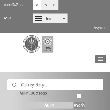
ก
ก
ขนาดตัวอักษร
ก
ภาษา
ไทย
เข้าสู่ระบบ
Toggl
navig
ค้นหาแบบตรงตัว
ค้นหา
ล้างค่า