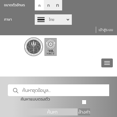
ก
ก
ขนาดตัวอักษร
ก
ภาษา
ไทย
เข้าสู่ระบบ
Toggl
navig
ค้นหาแบบตรงตัว
ค้นหา
ล้างค่า