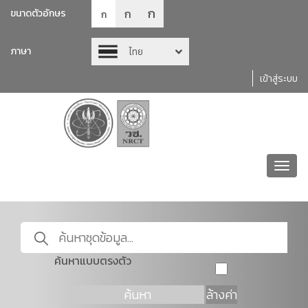
ก
ก
ขนาดตัวอักษร
ก
ภาษา
ไทย
เข้าสู่ระบบ
Toggl
navig
ค้นหาแบบตรงตัว
ค้นหา
ล้างค่า