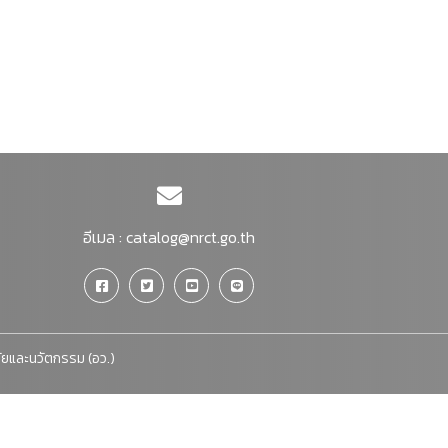
อีเมล :
catalog@nrct.go.th
จัยและนวัตกรรม (อว.)