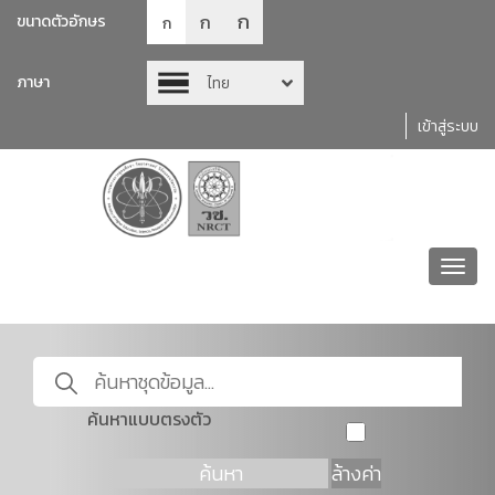
ก
ก
ขนาดตัวอักษร
ก
ภาษา
ไทย
เข้าสู่ระบบ
Toggl
navig
ค้นหาแบบตรงตัว
ค้นหา
ล้างค่า