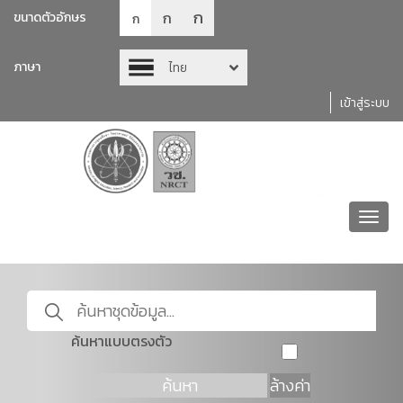
ก
ก
ขนาดตัวอักษร
ก
ภาษา
ไทย
เข้าสู่ระบบ
Toggl
navig
ค้นหาแบบตรงตัว
ค้นหา
ล้างค่า