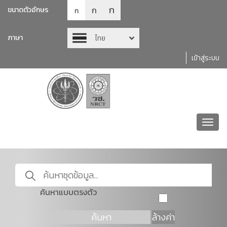
ก
ก
ขนาดตัวอักษร
ก
ภาษา
ไทย
เข้าสู่ระบบ
Toggl
navig
ค้นหาแบบตรงตัว
ค้นหา
ล้างค่า