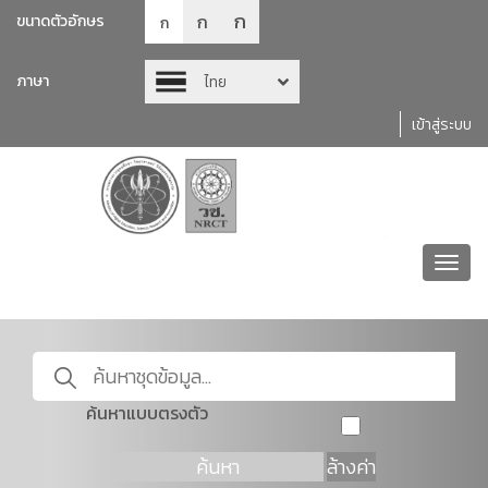
ก
ก
ขนาดตัวอักษร
ก
ภาษา
ไทย
เข้าสู่ระบบ
Toggl
navig
ค้นหาแบบตรงตัว
ค้นหา
ล้างค่า