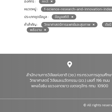
องค์กร :
nrct
หมวดหมู่ :
f-science-research-and-innovation-index
ประเภทชุดข้อมูล :
ข้อมูลสถิติ
คำสำคัญ :
วิทยาศาสตร์การแพทย์และสุขภาพ
ดัชนี
พลังงาน
สำนักงานการวิจัยแห่งชาติ (วช.) กระทรวงการอุดมศึกษ
วิทยาศาสตร์ วิจัยและนวัตกรรม (อว.) เลขที่ 196 ถนน
พหลโยธิน แขวงลาดยาว เขตจตุจักร กทม. 10900
© All rights reserv