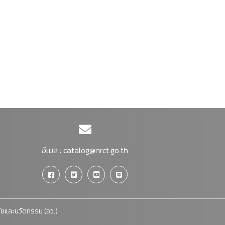
อีเมล :
catalog@nrct.go.th
จัยและนวัตกรรม (อว.)