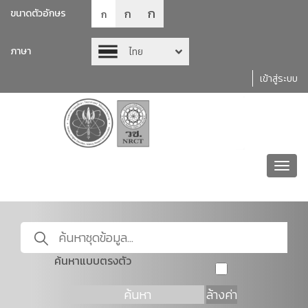
ก
ก
ขนาดตัวอักษร
ก
ภาษา
ไทย
เข้าสู่ระบบ
Toggl
navig
ค้นหาแบบตรงตัว
ค้นหา
ล้างค่า