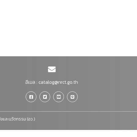
อีเมล :
catalog@nrct.go.th
จัยและนวัตกรรม (อว.)