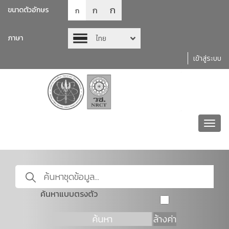
ก
ก
ขนาดตัวอักษร
ก
ภาษา
ไทย
เข้าสู่ระบบ
Toggl
navig
ค้นหาแบบตรงตัว
ค้นหา
ล้างค่า