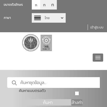
ก
ก
ขนาดตัวอักษร
ก
ภาษา
ไทย
เข้าสู่ระบบ
Toggl
navig
ค้นหาแบบตรงตัว
ค้นหา
ล้างค่า