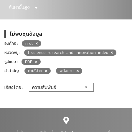
ค้นหาขั้นสูง
ไม่พบชุดข้อมูล
องค์กร :
nrct
หมวดหมู่ :
f-science-research-and-innovation-index
รูปแบบ :
PDF
คำสำคัญ :
ค่าใช้จ่าย
พลังงาน
เรียงโดย :