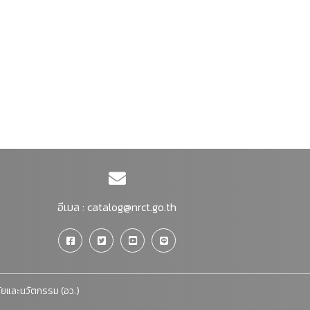
อีเมล :
catalog@nrct.go.th
จัยและนวัตกรรม (อว.)