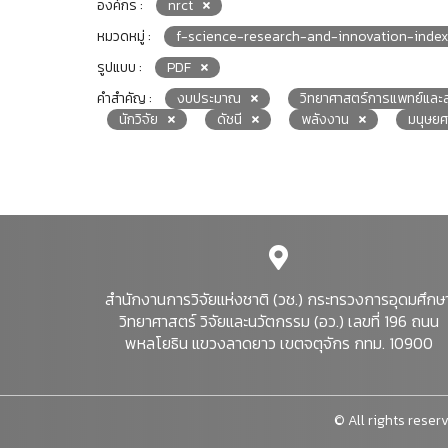
องค์กร :
nrct
หมวดหมู่ :
f-science-research-and-innovation-index
รูปแบบ :
PDF
คำสำคัญ :
งบประมาณ
วิทยาศาสตร์การแพทย์และ
นักวิจัย
ดัชนี
พลังงาน
มนุษยศ
สำนักงานการวิจัยแห่งชาติ (วช.) กระทรวงการอุดมศึกษ
วิทยาศาสตร์ วิจัยและนวัตกรรม (อว.) เลขที่ 196 ถนน
พหลโยธิน แขวงลาดยาว เขตจตุจักร กทม. 10900
© All rights reserv