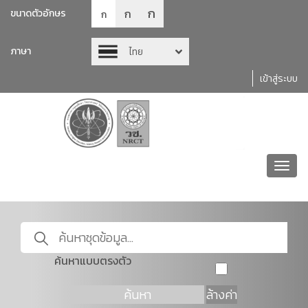
ก
ก
ขนาดตัวอักษร
ก
ภาษา
ไทย
เข้าสู่ระบบ
Toggl
navig
ค้นหาแบบตรงตัว
ค้นหา
ล้างค่า