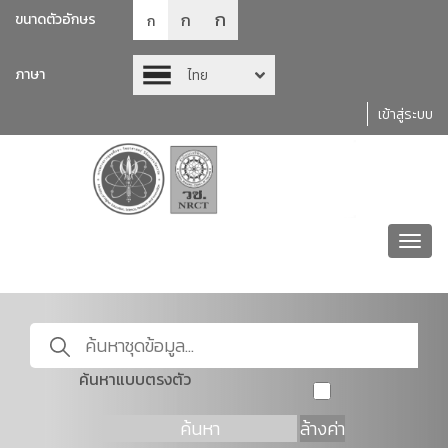
ก
ก
ขนาดตัวอักษร
ก
ภาษา
ไทย
เข้าสู่ระบบ
Toggl
navig
ค้นหาแบบตรงตัว
ค้นหา
ล้างค่า