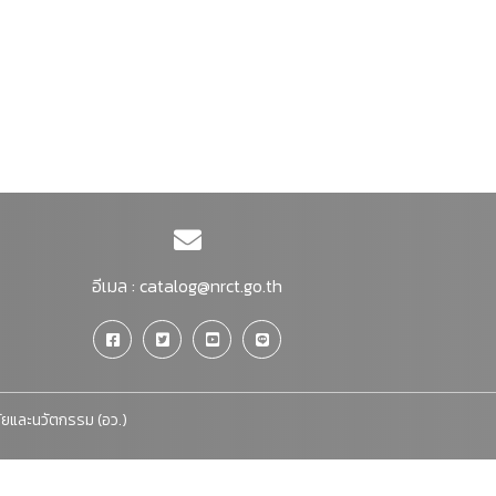
อีเมล :
catalog@nrct.go.th
จัยและนวัตกรรม (อว.)