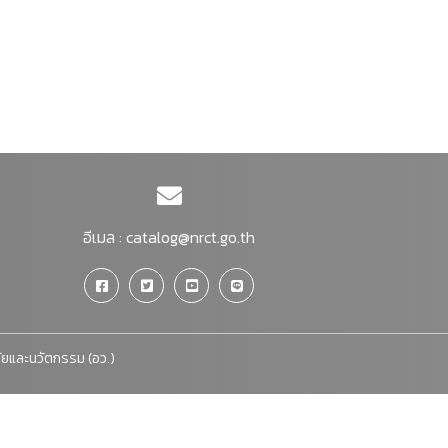
อีเมล :
catalog@nrct.go.th
จัยและนวัตกรรม (อว.)