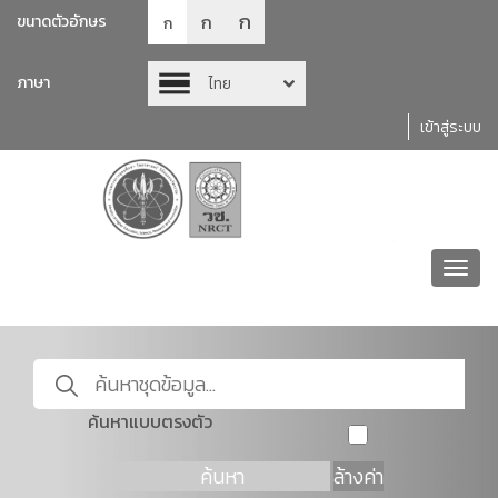
ก
ก
ขนาดตัวอักษร
ก
ภาษา
ไทย
เข้าสู่ระบบ
Toggl
navig
ค้นหาแบบตรงตัว
ค้นหา
ล้างค่า