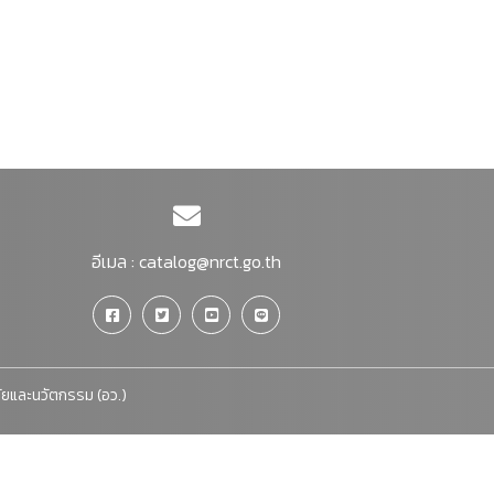
อีเมล :
catalog@nrct.go.th
จัยและนวัตกรรม (อว.)