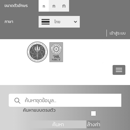
ก
ก
ขนาดตัวอักษร
ก
ภาษา
ไทย
เข้าสู่ระบบ
Toggl
navig
ค้นหาแบบตรงตัว
ค้นหา
ล้างค่า