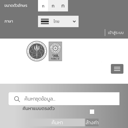
ก
ก
ขนาดตัวอักษร
ก
ภาษา
ไทย
เข้าสู่ระบบ
Toggl
navig
ค้นหาแบบตรงตัว
ค้นหา
ล้างค่า