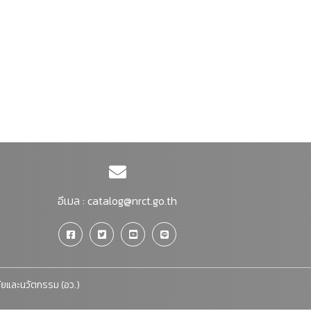
อีเมล :
catalog@nrct.go.th
จัยและนวัตกรรม (อว.)