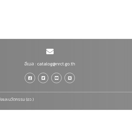
อีเมล :
catalog@nrct.go.th
จัยและนวัตกรรม (อว.)