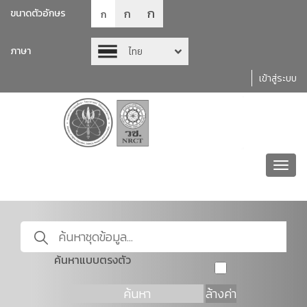
ก
ก
ขนาดตัวอักษร
ก
ภาษา
ไทย
เข้าสู่ระบบ
Toggl
navig
ค้นหาแบบตรงตัว
ค้นหา
ล้างค่า