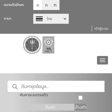
ก
ก
ขนาดตัวอักษร
ก
ภาษา
ไทย
เข้าสู่ระบบ
Toggl
navig
ค้นหาแบบตรงตัว
ค้นหา
ล้างค่า