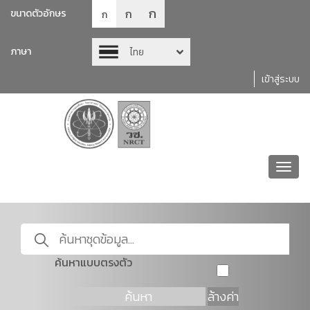
ก
ก
ขนาดตัวอักษร
ก
ภาษา
ไทย
เข้าสู่ระบบ
Toggl
navig
ค้นหาแบบตรงตัว
ค้นหา
ล้างค่า