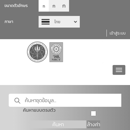
ก
ก
ขนาดตัวอักษร
ก
ภาษา
ไทย
เข้าสู่ระบบ
Toggl
navig
ค้นหาแบบตรงตัว
ค้นหา
ล้างค่า