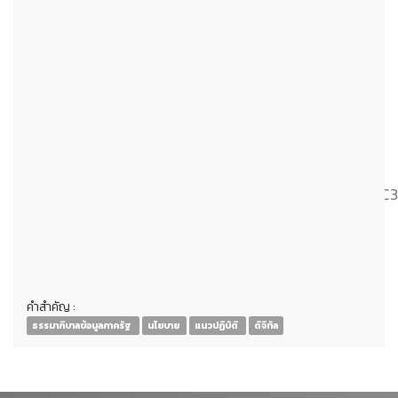
🟢 การแลกเปลี่ยนและเชื่อมโยงข้อมูล
🟢 การตรวจสอบและประเมินผลการบริหารจัดการ
ข้อมูล
🟢 การทบทวน ปรับปรุง แก้ไข
🌟
ประกาศ ณ วันที่ 10 มีนาคม 2569
▶️ สามารถดาวน์โหลดประกาศ ได้ที่
:
https://drive.google.com/file/d/1wxx2kPKxspR7pOg
usp=sharing
คำสำคัญ :
ธรรมาภิบาลข้อมูลภาครัฐ
นโยบาย
แนวปฏิบัติ
ดิจิทัล