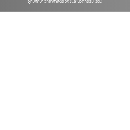
อุดมศึกษา วิทยาศาสตร์ วิจัยและนวัตกรรม (อว.)