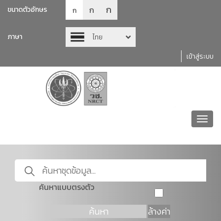
ก
ก
ขนาดตัวอักษร
ก
ภาษา
ไทย
เข้าสู่ระบบ
Toggl
navig
ค้นหาแบบตรงตัว
ค้นหา
ล้างค่า