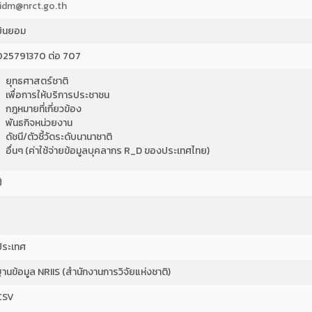
ridm@nrct.go.th
ยินยอม
025791370 ต่อ 707
ยุทธศาสตร์ชาติ
เพื่อการให้บริการประชาชน
กฎหมายที่เกี่ยวข้อง
พันธกิจหน่วยงาน
ดัชนี/ตัวชี้วัดระดับนานาชาติ
อื่นๆ (ค่าใช้จ่ายข้อมูลบุคลากร R_D ของประเทศไทย)
ี
ประเทศ
านข้อมูล NRIIS (สำนักงานการวิจัยแห่งชาติ)
CSV