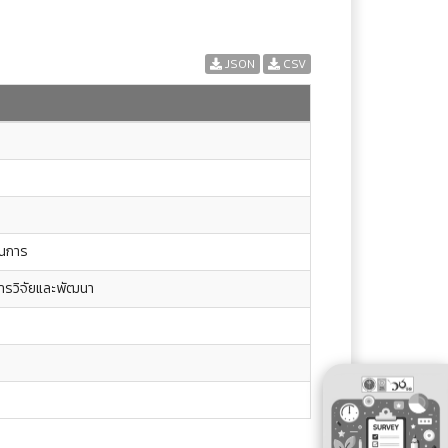
JSON
CSV
ินการ
ารวิจัยและพัฒนา