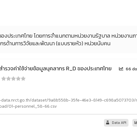
D ของประเทศไทย โดยการจำแนกตามหน่วยงานรัฐบาล หน่วยงานภา
รด้านการวิจัยและพัฒนา (แบบรายหัว) หน่วยนับคน
สำรวจค่าใช้จ่ายข้อมูลบุคลากร R_D ของประเทศไทย
66 do
:
g-data.nrct.go.th/dataset/9a8b558b-35fe-46e3-8149-c698a5073703
oad/01-personnel_58-66.csv
Data API