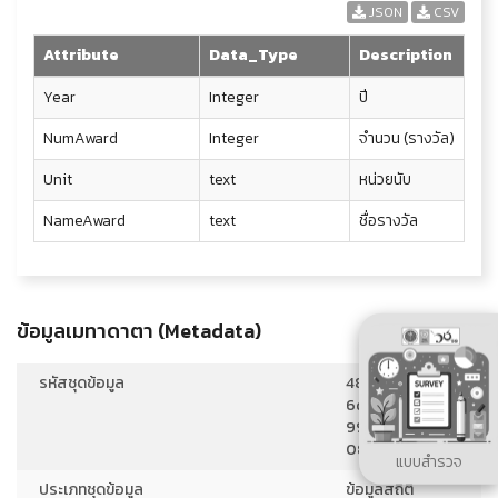
JSON
CSV
Attribute
Data_Type
Description
Year
Integer
ปี
NumAward
Integer
จำนวน (รางวัล)
Unit
text
หน่วยนับ
NameAward
text
ชื่อรางวัล
ข้อมูลเมทาดาตา (Metadata)
รหัสชุดข้อมูล
48e3dd32-
6d98-4959-
9914-
089a88a8cd2e
แบบสำรวจ
ประเภทชุดข้อมูล
ข้อมูลสถิติ