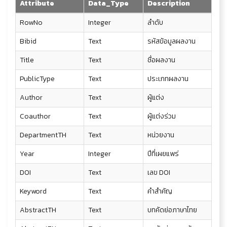
Attribute
Data_Type
Description
RowNo
Integer
ลำดับ
Bibid
Text
รหัสข้อมูลผลงาน
Title
Text
ชื่อผลงาน
PublicType
Text
ประเภทผลงาน
Author
Text
ผู้แต่ง
Coauthor
Text
ผู้แต่งร่วม
DepartmentTH
Text
หน่วยงาน
Year
Integer
ปีที่เผยแพร่
DOI
Text
เลข DOI
Keyword
Text
คำสำคัญ
AbstractTH
Text
บทคัดย่อภาษาไทย